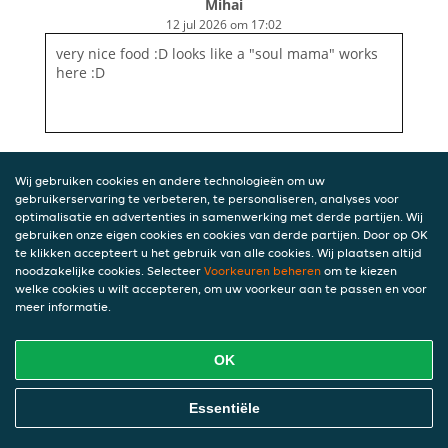
Mihai
12 jul 2026 om 17:02
very nice food :D looks like a "soul mama" works
here :D
Wij gebruiken cookies en andere technologieën om uw
gebruikerservaring te verbeteren, te personaliseren, analyses voor
optimalisatie en advertenties in samenwerking met derde partijen. Wij
gebruiken onze eigen cookies en cookies van derde partijen. Door op OK
te klikken accepteert u het gebruik van alle cookies. Wij plaatsen altijd
noodzakelijke cookies. Selecteer
Voorkeuren beheren
om te kiezen
welke cookies u wilt accepteren, om uw voorkeur aan te passen en voor
meer informatie.
OK
Essentiële